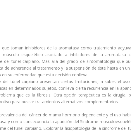
a que toman inhibidores de la aromatasa como tratamiento adyuva
e músculo esquelético asociado a inhibidores de la aromatasa c
me del túnel carpiano. Más allá del grado de sintomatología que p
lta de adherencia al tratamiento y la suspensión de éste hasta en un
 en su enfermedad que esta decisión conlleva.
del túnel carpiano presentan ciertas limitaciones, a saber: el uso
icas en determinados sujetos, conlleva cierta recurrencia en la apari
blema que es la fibrosis. Otra opción terapéutica es la cirugía, 
motivo para buscar tratamientos alternativos complementarios.
ia y prevalencia del cáncer de mama hormono dependiente y el uso habi
omatasa y como consecuencia la aparición del Síndrome musculoesquelé
e del túnel carpiano. Explorar la fisiopatología de la síndrome del t