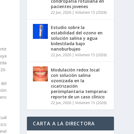
condropatía rotuliana en
pacientes jovenes
22 Jun, 2026
|
Volumen 15 (2026)
Estudio sobre la
estabilidad del ozono en
solución salina y agua
bidestilada bajo
nte
nanoburbujeo
22 Jun, 2026
|
Volumen 15 (2026)
uya
ueda
 20-
Modulación redox local
con solución salina
ozonizada en la
 del
cicatrización
ción
periimplantaria temprana:
reporte de un caso clínico
pero
22 Jun, 2026
|
Volumen 15 (2026)
tual
CARTA A LA DIRECTORA
tico
únel