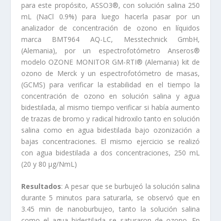
para este propósito, ASSO3®, con solución salina 250
mL (NaCl 0.9%) para luego hacerla pasar por un
analizador de concentración de ozono en líquidos
marca BMT964 AQ-LC, Messtechnick GmbH,
(Alemania), por un espectrofotómetro Anseros®
modelo OZONE MONITOR GM-RTI® (Alemania) kit de
ozono de Merck y un espectrofotómetro de masas,
(GCMS) para verificar la estabilidad en el tiempo la
concentración de ozono en solución salina y agua
bidestilada, al mismo tiempo verificar si había aumento
de trazas de bromo y radical hidroxilo tanto en solución
salina como en agua bidestilada bajo ozonización a
bajas concentraciones. El mismo ejercicio se realizó
con agua bidestilada a dos concentraciones, 250 mL
(20 y 80 µg/NmL)
Resultados
: A pesar que se burbujeó la solución salina
durante 5 minutos para saturarla, se observó que en
3.45 min de nanoburbujeo, tanto la solución salina
como el agua bidestilada se saturaron de ozono. En