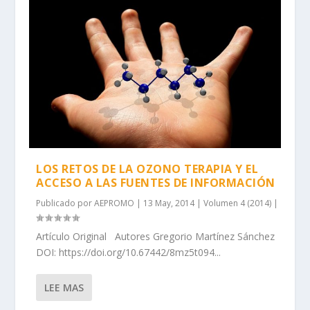
LOS RETOS DE LA OZONO TERAPIA Y EL
ACCESO A LAS FUENTES DE INFORMACIÓN
Publicado por
AEPROMO
|
13 May, 2014
|
Volumen 4 (2014)
|
Artículo Original Autores Gregorio Martínez Sánchez
DOI: https://doi.org/10.67442/8mz5t094...
LEE MAS