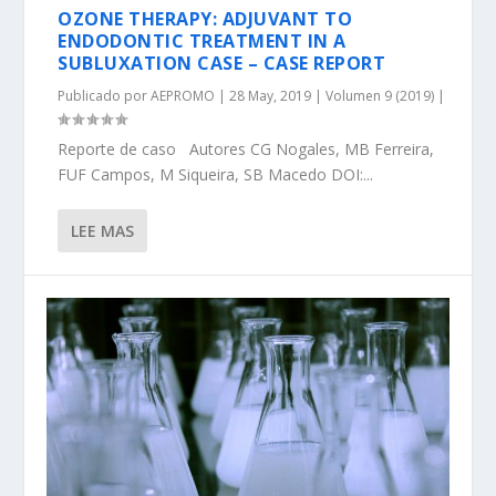
OZONE THERAPY: ADJUVANT TO
ENDODONTIC TREATMENT IN A
SUBLUXATION CASE – CASE REPORT
Publicado por
AEPROMO
|
28 May, 2019
|
Volumen 9 (2019)
|
Reporte de caso Autores CG Nogales, MB Ferreira,
FUF Campos, M Siqueira, SB Macedo DOI:...
LEE MAS