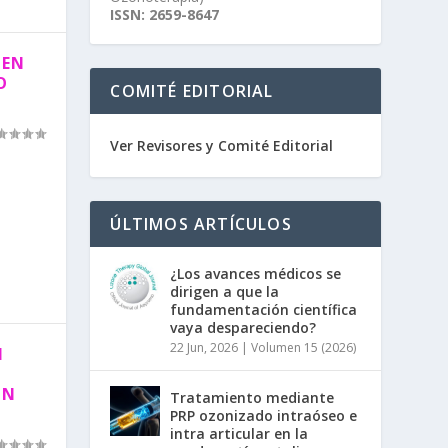
ISSN: 2659-8647
 EN
O
COMITÉ EDITORIAL
Ver Revisores y Comité Editorial
ÚLTIMOS ARTÍCULOS
¿Los avances médicos se
dirigen a que la
fundamentación científica
vaya despareciendo?
22 Jun, 2026
|
Volumen 15 (2026)
N
UN
Tratamiento mediante
PRP ozonizado intraóseo e
intra articular en la