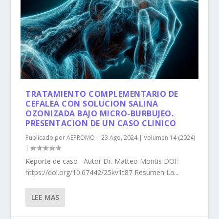
TRATAMIENTO COMPLEMENTARIO DE
CEFALEA CON SOLUCION SALINA
OZONIZADA BAJO MICRO-BURBUJEO.
PRESENTACION DE UN CASO CLINICO
Publicado por
AEPROMO
|
23 Ago, 2024
|
Volumen 14 (2024)
|
Reporte de caso Autor Dr. Matteo Montis DOI:
https://doi.org/10.67442/25kv1t87 Resumen La...
LEE MAS