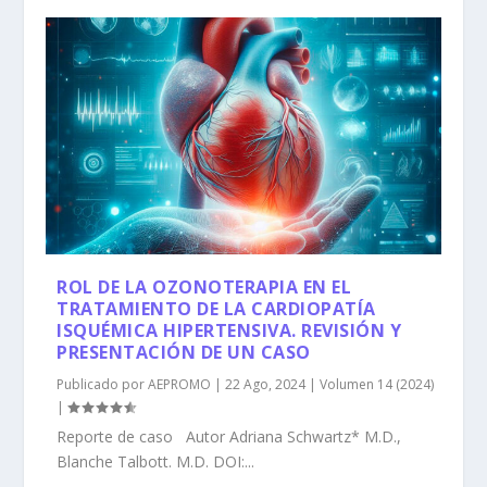
ROL DE LA OZONOTERAPIA EN EL
TRATAMIENTO DE LA CARDIOPATÍA
ISQUÉMICA HIPERTENSIVA. REVISIÓN Y
PRESENTACIÓN DE UN CASO
Publicado por
AEPROMO
|
22 Ago, 2024
|
Volumen 14 (2024)
|
Reporte de caso Autor Adriana Schwartz* M.D.,
Blanche Talbott. M.D. DOI:...