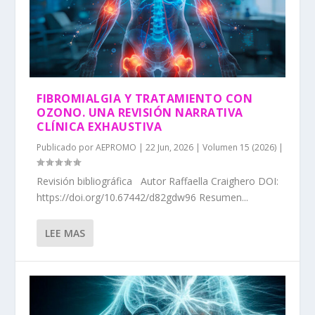
FIBROMIALGIA Y TRATAMIENTO CON
OZONO. UNA REVISIÓN NARRATIVA
CLÍNICA EXHAUSTIVA
Publicado por
AEPROMO
|
22 Jun, 2026
|
Volumen 15 (2026)
|
Revisión bibliográfica Autor Raffaella Craighero DOI:
https://doi.org/10.67442/d82gdw96 Resumen...
LEE MAS