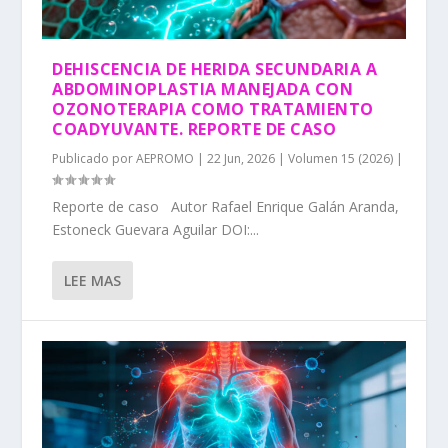
DEHISCENCIA DE HERIDA SECUNDARIA A
ABDOMINOPLASTIA MANEJADA CON
OZONOTERAPIA COMO TRATAMIENTO
COADYUVANTE. REPORTE DE CASO
Publicado por
AEPROMO
|
22 Jun, 2026
|
Volumen 15 (2026)
|
Reporte de caso Autor Rafael Enrique Galán Aranda,
Estoneck Guevara Aguilar DOI:...
LEE MAS