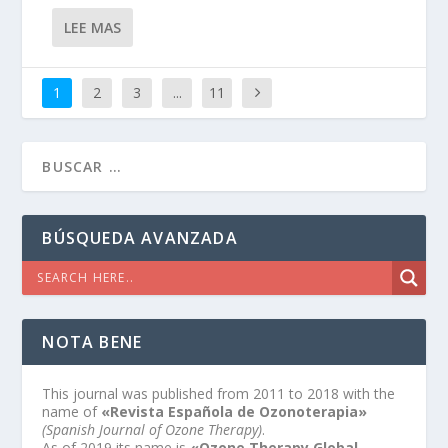
LEE MAS
1
2
3
...
11
BÚSQUEDA AVANZADA
NOTA BENE
This journal was published from 2011 to 2018 with the
name of
«Revista Española de Ozonoterapia»
(Spanish Journal of Ozone Therapy)
.
As of 2019 its name is
«Ozone Therapy Global