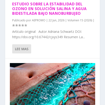
ESTUDIO SOBRE LA ESTABILIDAD DEL
OZONO EN SOLUCIÓN SALINA Y AGUA
BIDESTILADA BAJO NANOBURBUJEO
Publicado por
AEPROMO
|
22 Jun, 2026
|
Volumen 15 (2026)
|
Artículo original Autor Adriana Schwartz DOI:
https://doi.org/10.67442/cjvys349 Resumen La...
LEE MAS