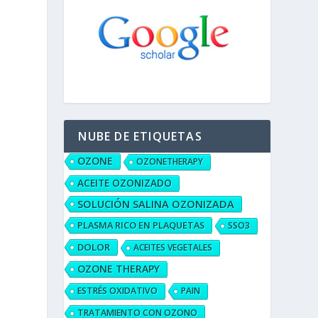
NUBE DE ETIQUETAS
OZONE
OZONETHERAPY
ACEITE OZONIZADO
SOLUCIÓN SALINA OZONIZADA
PLASMA RICO EN PLAQUETAS
SSO3
DOLOR
ACEITES VEGETALES
OZONE THERAPY
ESTRÉS OXIDATIVO
PAIN
TRATAMIENTO CON OZONO