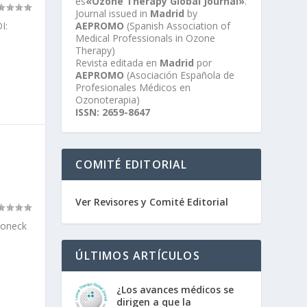
es
«Ozone Therapy Global Journal»
.
Journal issued in
Madrid
by
AEPROMO
(Spanish Association of
I:
Medical Professionals in Ozone
Therapy)
Revista editada en
Madrid
por
AEPROMO
(Asociación Española de
Profesionales Médicos en
Ozonoterapia)
ISSN: 2659-8647
COMITÉ EDITORIAL
Ver Revisores y Comité Editorial
toneck
ÚLTIMOS ARTÍCULOS
¿Los avances médicos se
dirigen a que la