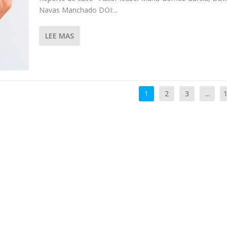
Navas Manchado DOI:...
LEE MAS
1
2
3
...