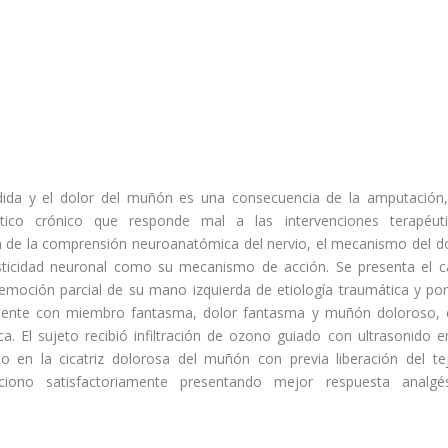
dida y el dolor del muñón es una consecuencia de la amputación
co crónico que responde mal a las intervenciones terapéuti
iva de la comprensión neuroanatómica del nervio, el mecanismo del d
lasticidad neuronal como su mecanismo de acción. Se presenta el 
emoción parcial de su mano izquierda de etiología traumática y po
aciente con miembro fantasma, dolor fantasma y muñón doloroso,
ca. El sujeto recibió infiltración de ozono guiado con ultrasonido e
mo en la cicatriz dolorosa del muñón con previa liberación del te
luciono satisfactoriamente presentando mejor respuesta analgés