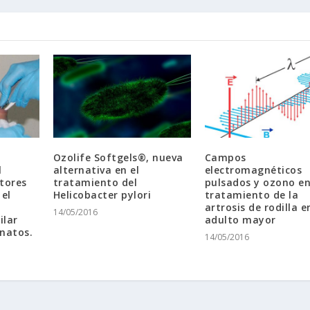
Ozolife Softgels®, nueva
Campos
l
alternativa en el
electromagnéticos
tores
tratamiento del
pulsados y ozono en
 el
Helicobacter pylori
tratamiento de la
artrosis de rodilla e
14/05/2016
ilar
adulto mayor
natos.
14/05/2016