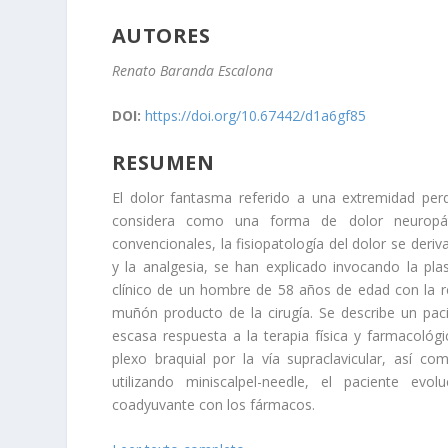
AUTORES
Renato Baranda Escalona
DOI:
https://doi.org/10.67442/d1a6gf85
RESUMEN
El dolor fantasma referido a una extremidad per
considera como una forma de dolor neuropáti
convencionales, la fisiopatología del dolor se der
y la analgesia, se han explicado invocando la p
clínico de un hombre de 58 años de edad con la r
muñón producto de la cirugía. Se describe un p
escasa respuesta a la terapia física y farmacológi
plexo braquial por la vía supraclavicular, así co
utilizando miniscalpel-needle, el paciente evo
coadyuvante con los fármacos.