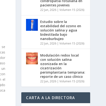
condropatía rotuliana en
pacientes jovenes
22 Jun, 2026
|
Volumen 15 (2026)
Estudio sobre la
estabilidad del ozono en
solución salina y agua
bidestilada bajo
nanoburbujeo
22 Jun, 2026
|
Volumen 15 (2026)
, se
cas
Modulación redox local
olor
con solución salina
caso
ozonizada en la
cicatrización
r un
periimplantaria temprana:
 con
reporte de un caso clínico
n el
22 Jun, 2026
|
Volumen 15 (2026)
jido
ica
CARTA A LA DIRECTORA