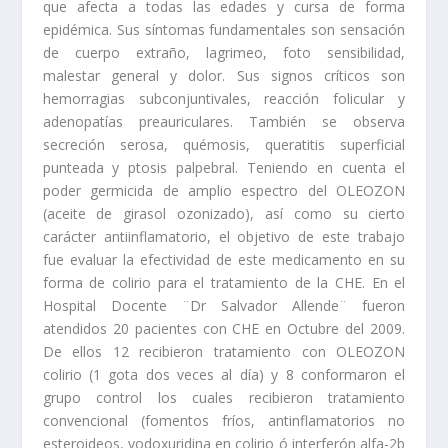
que afecta a todas las edades y cursa de forma
epidémica. Sus síntomas fundamentales son sensación
de cuerpo extraño, lagrimeo, foto sensibilidad,
malestar general y dolor. Sus signos críticos son
hemorragias subconjuntivales, reacción folicular y
adenopatías preauriculares. También se observa
secreción serosa, quémosis, queratitis superficial
punteada y ptosis palpebral. Teniendo en cuenta el
poder germicida de amplio espectro del OLEOZON
(aceite de girasol ozonizado), así como su cierto
carácter antiinflamatorio, el objetivo de este trabajo
fue evaluar la efectividad de este medicamento en su
forma de colirio para el tratamiento de la CHE. En el
Hospital Docente ¨Dr Salvador Allende¨ fueron
atendidos 20 pacientes con CHE en Octubre del 2009.
De ellos 12 recibieron tratamiento con OLEOZON
colirio (1 gota dos veces al día) y 8 conformaron el
grupo control los cuales recibieron tratamiento
convencional (fomentos fríos, antinflamatorios no
esteroideos, yodoxuridina en colirio ó interferón alfa-2b