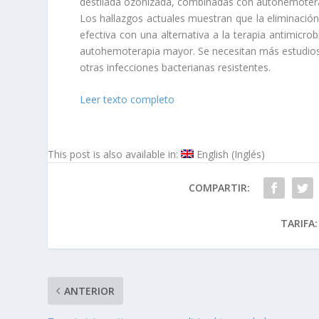
destilada ozonizada, combinadas con autohemote
Los hallazgos actuales muestran que la eliminación
efectiva con una alternativa a la terapia antimicro
autohemoterapia mayor. Se necesitan más estudios 
otras infecciones bacterianas resistentes.
Leer texto completo
This post is also available in:
English
(
Inglés
)
COMPARTIR:
TARIFA:
ANTERIOR