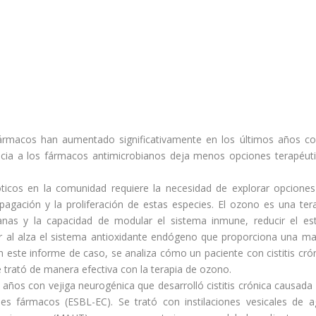
s fármacos han aumentado significativamente en los últimos años 
tencia a los fármacos antimicrobianos deja menos opciones terapéut
ióticos en la comunidad requiere la necesidad de explorar opcione
pagación y la proliferación de estas especies. El ozono es una ter
nas y la capacidad de modular el sistema inmune, reducir el es
lar al alza el sistema antioxidante endógeno que proporciona una m
 En este informe de caso, se analiza cómo un paciente con cistitis cró
 trató de manera efectiva con la terapia de ozono.
ños con vejiga neurogénica que desarrolló cistitis crónica causada
les fármacos (ESBL-EC). Se trató con instilaciones vesicales de 