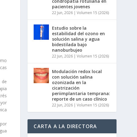
condropatía rotuliana en
pacientes jovenes
22 Jun, 2026
|
Volumen 15 (2026)
Estudio sobre la
estabilidad del ozono en
solución salina y agua
bidestilada bajo
nanoburbujeo
22 Jun, 2026
|
Volumen 15 (2026)
como
icas
Modulación redox local
con solución salina
s de
ozonizada en la
cicatrización
apia
periimplantaria temprana:
trés
reporte de un caso clínico
ayor
22 Jun, 2026
|
Volumen 15 (2026)
nica
 por
CARTA A LA DIRECTORA
agua