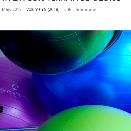
4 May, 2018
|
Volumen 8 (2018)
|
0
|