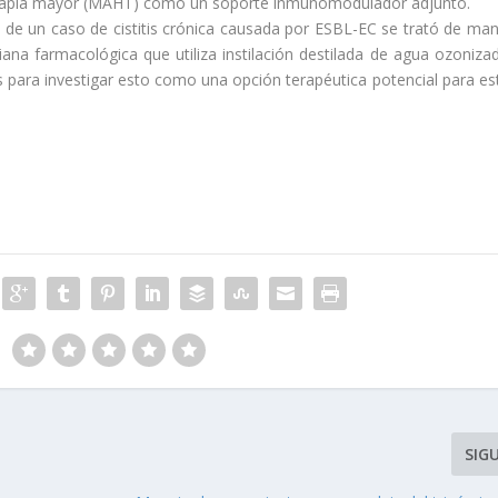
rapia mayor (MAHT) como un soporte inmunomodulador adjunto.
 de un caso de cistitis crónica causada por ESBL-EC se trató de ma
biana farmacológica que utiliza instilación destilada de agua ozoniza
para investigar esto como una opción terapéutica potencial para es
SIG