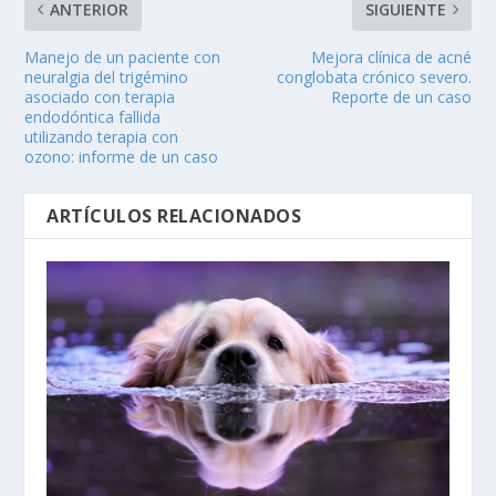
ANTERIOR
SIGUIENTE
Manejo de un paciente con
Mejora clínica de acné
neuralgia del trigémino
conglobata crónico severo.
asociado con terapia
Reporte de un caso
endodóntica fallida
utilizando terapia con
ozono: informe de un caso
ARTÍCULOS RELACIONADOS