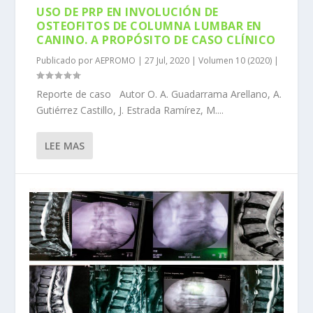
USO DE PRP EN INVOLUCIÓN DE
OSTEOFITOS DE COLUMNA LUMBAR EN
CANINO. A PROPÓSITO DE CASO CLÍNICO
Publicado por
AEPROMO
|
27 Jul, 2020
|
Volumen 10 (2020)
|
Reporte de caso Autor O. A. Guadarrama Arellano, A.
Gutiérrez Castillo, J. Estrada Ramírez, M....
LEE MAS