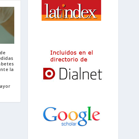
 de
edidas
abetes
ante la
ayor