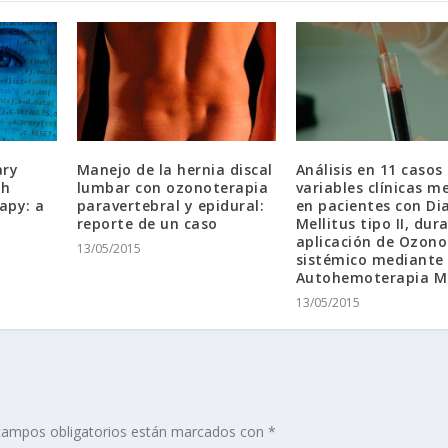
ary
Manejo de la hernia discal
Análisis en 11 casos
th
lumbar con ozonoterapia
variables clínicas m
apy: a
paravertebral y epidural:
en pacientes con Di
reporte de un caso
Mellitus tipo II, dur
aplicación de Ozono
13/05/2015
sistémico mediante
Autohemoterapia M
13/05/2015
campos obligatorios están marcados con
*