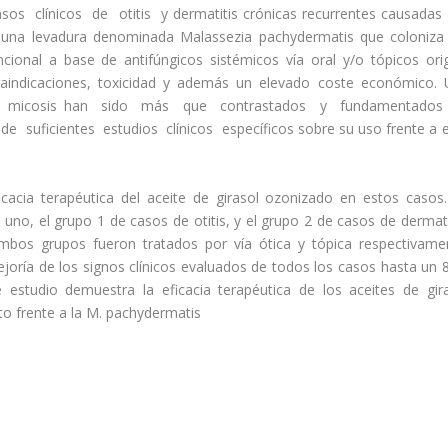
sos clínicos de otitis y dermatitis crónicas recurrentes causadas
 una levadura denominada Malassezia pachydermatis que coloniza
cional a base de antifúngicos sistémicos vía oral y/o tópicos ori
traindicaciones, toxicidad y además un elevado coste económico.
os, en micosis han sido más que contrastados y fundamentados
 de suficientes estudios clínicos específicos sobre su uso frente a 
ficacia terapéutica del aceite de girasol ozonizado en estos casos
uno, el grupo 1 de casos de otitis, y el grupo 2 de casos de dermati
ambos grupos fueron tratados por vía ótica y tópica respectivame
joría de los signos clínicos evaluados de todos los casos hasta un
estudio demuestra la eficacia terapéutica de los aceites de gir
ato frente a la M. pachydermatis