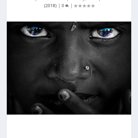
(2018)
|
0
|