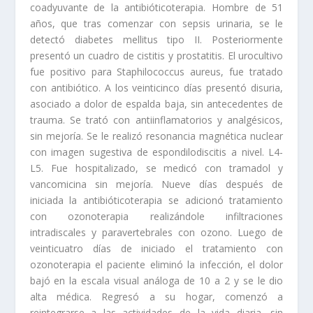
coadyuvante de la antibióticoterapia. Hombre de 51
años, que tras comenzar con sepsis urinaria, se le
detectó diabetes mellitus tipo II. Posteriormente
presentó un cuadro de cistitis y prostatitis. El urocultivo
fue positivo para Staphilococcus aureus, fue tratado
con antibiótico. A los veinticinco días presentó disuria,
asociado a dolor de espalda baja, sin antecedentes de
trauma. Se trató con antiinflamatorios y analgésicos,
sin mejoría. Se le realizó resonancia magnética nuclear
con imagen sugestiva de espondilodiscitis a nivel. L4-
L5. Fue hospitalizado, se medicó con tramadol y
vancomicina sin mejoría. Nueve días después de
iniciada la antibióticoterapia se adicionó tratamiento
con ozonoterapia realizándole infiltraciones
intradiscales y paravertebrales con ozono. Luego de
veinticuatro días de iniciado el tratamiento con
ozonoterapia el paciente eliminó la infección, el dolor
bajó en la escala visual análoga de 10 a 2 y se le dio
alta médica. Regresó a su hogar, comenzó a
reintegrarse a las actividades de la vida diaria, sin